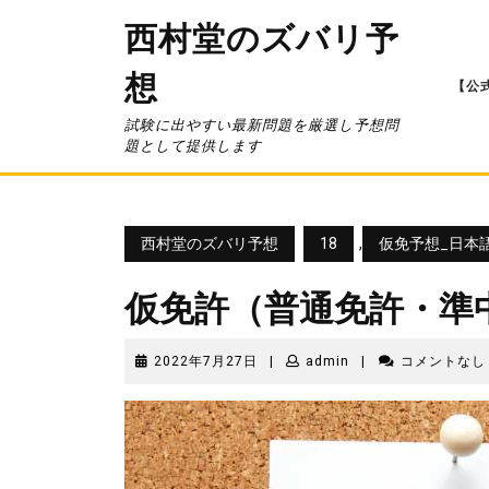
コ
西村堂のズバリ予
ン
テ
想
ン
【公
ツ
へ
試験に出やすい最新問題を厳選し予想問
題として提供します
ス
キ
ッ
プ
西村堂のズバリ予想
18
,
仮免予想_日本
仮免許（普通免許・準
2022
admin
2022年7月27日
|
admin
|
コメントな
年
7
月
27
日