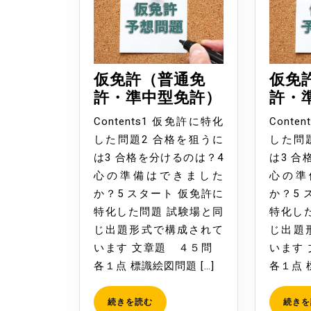
ー
シ
ョ
仮免許（普通免
仮免
ン
仮
許・準中型免許）
許・
免
Contents1 仮免許に特化
Conte
許
した問題2 合格を狙うに
した問
（普
は3 合格を分けるのは？4
は3 合
通
心の準備はできました
心の準
免
か？5 スタート 仮免許に
か？5 
許・
特化した問題 試験場と同
特化し
準
じ出題形式で構成されて
じ出題
中
います 文章題 ４５問
います
型
各１点 標識絵図問題 […]
各１点 
免
許）
続
続きを読む
続きを