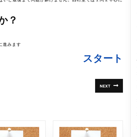
か？
に進みます
スタート
NEXT
次
の
投
稿: