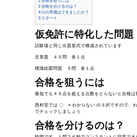
2
合格を狙うには
3
合格を分けるのは？
4
心の準備はできましたか？
5
スタート
仮免許に特化した問題
試験場と同じ出題形式で構成されています
文章題 ４５問 各１点
標識絵図問題 ５問 各１点
合格を狙うには
最低でも４５点を超える点数をとらないと合格は
西村堂では 〇 × わからない の３択ですので
でチェックしましょう
合格を分けるのは？
時間です。１問２６秒でコンスタントに回答でき