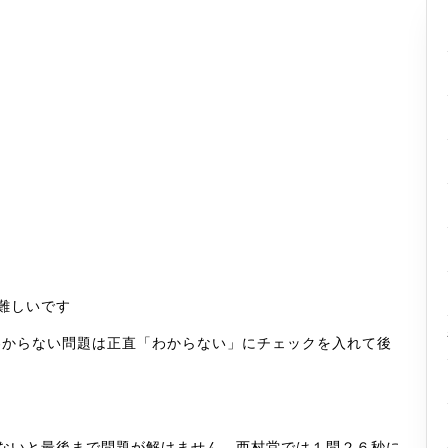
難しいです
、わからない問題は正直「わからない」にチェックを入れて後
ないと最後まで問題が解けません。西村堂では１問２６秒に