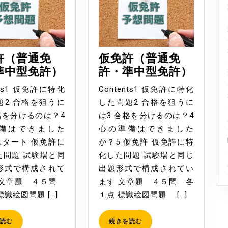
許（普通免
仮免許（普通免
仮
仮
準中型免許）
許・準中型免許）
免
免
nts1 仮免許に特化
Contents1 仮免許に特化
許
許
題2 合格を狙うに
した問題2 合格を狙うに
（普
（普
格を分けるのは？4
は3 合格を分けるのは？4
通
通
備はできました
心の準備はできました
免
免
スタート 仮免許に
か？5 仮免許 仮免許に特
許・
許・
た問題 試験場と同
化した問題 試験場と同じ
準
準
形式で構成されて
出題形式で構成されてい
中
中
 文章題 ４５問
ます 文章題 ４５問 各
型
型
標識絵図問題 […]
１点 標識絵図問題 […]
免
免
許）
許）
続
続
読む
続きを読む