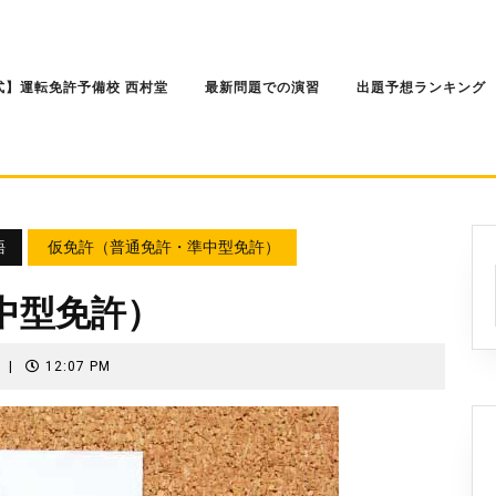
式】運転免許予備校 西村堂
最新問題での演習
出題予想ランキング
語
仮免許（普通免許・準中型免許）
中型免許）
し
|
12:07 PM