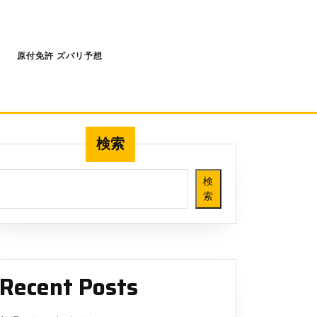
原付免許 ズバリ予想
検索
検
索
Recent Posts